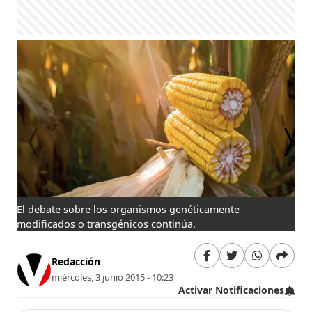
El debate sobre los organismos genéticamente
Cés
modificados o transgénicos continúa.
Redacción
miércoles, 3 junio 2015 - 10:23
Activar Notificaciones