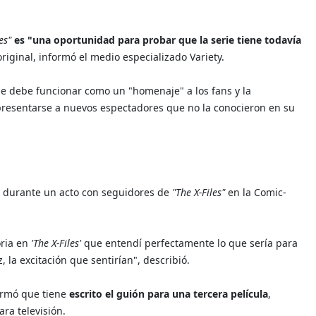
es"
es "una oportunidad para probar que la serie tiene todavía
riginal, informó el medio especializado Variety.
ie debe funcionar como un "homenaje" a los fans y la
 presentarse a nuevos espectadores que no la conocieron en su
o durante un acto con seguidores de
"The X-Files"
en la Comic-
oria en
'The X-Files'
que entendí perfectamente lo que sería para
, la excitación que sentirían", describió.
firmó que tiene
escrito el guión para una tercera película
,
ra televisión.