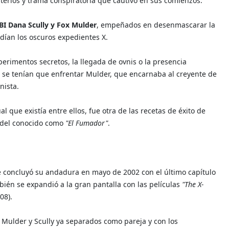
isterios y trama conspiratoria que cautivó en sus comienzos.
BI Dana Scully y Fox Mulder
, empeñados en desenmascarar la
dían los oscuros expedientes X.
perimentos secretos, la llegada de ovnis o la presencia
e se tenían que enfrentar Mulder, que encarnaba al creyente de
nista.
l que existía entre ellos, fue otra de las recetas de éxito de
l del conocido como
"El Fumador"
.
 concluyó su andadura en mayo de 2002 con el último capítulo
ién se expandió a la gran pantalla con las películas
"The X-
08).
 Mulder y Scully ya separados como pareja y con los