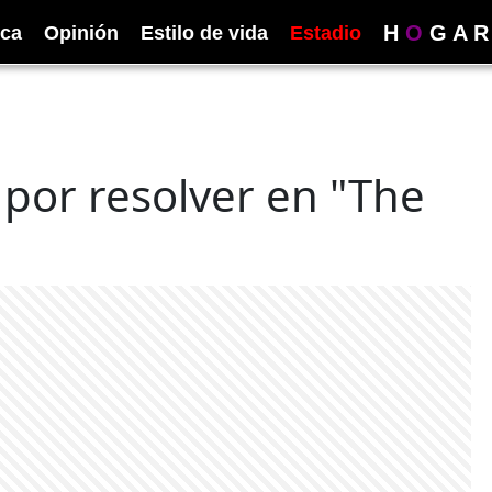
H
O
G
A
R
ica
Opinión
Estilo de vida
Estadio
por resolver en "The