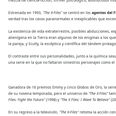
mezcla de ciencia-ficción, thriller psicológico, asombrosos m
Estrenada en 1993,
"The X-Files"
se centró en los
agentes del F
verdad tras los casos paranormales e inexplicables que escon
La existencia de vida extraterrestre, posibles abducciones, ex
alienígena en la Tierra eran algunos de los enigmas a los qu
la pareja, y Scully, la escéptica y científica del tándem protago
El contraste entre sus personalidades, junto a la química sexua
una serie en la que no faltaron siniestros personajes como e
Ganadora de 16 premios Emmy y cinco Globos de Oro, la serie
de su novena temporada, pero el universo de
"The X-Files"
tamb
Files: Fight the Future"
(1998) y
"The X Files: I Want To Believe"
(20
En su regreso a la televisión,
"The X-Files"
retoma la acción con