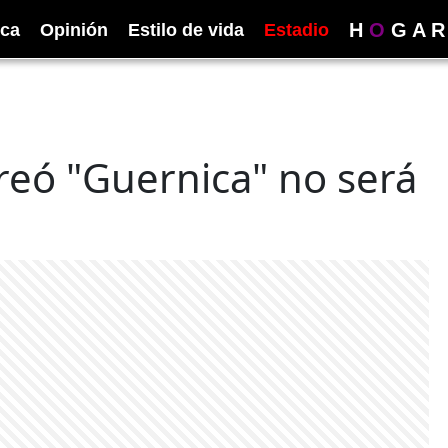
H
O
G
A
R
ica
Opinión
Estilo de vida
Estadio
creó "Guernica" no será