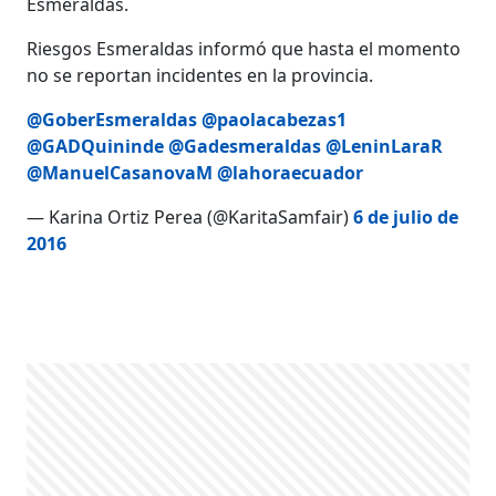
Esmeraldas.
Riesgos Esmeraldas informó que hasta el momento
no se reportan incidentes en la provincia.
@GoberEsmeraldas
@paolacabezas1
@GADQuininde
@Gadesmeraldas
@LeninLaraR
@ManuelCasanovaM
@lahoraecuador
— Karina Ortiz Perea (@KaritaSamfair)
6 de julio de
2016