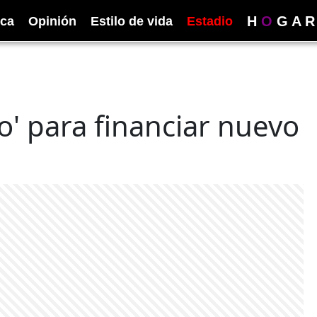
H
O
G
A
R
ica
Opinión
Estilo de vida
Estadio
o' para financiar nuevo