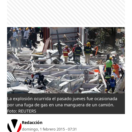
La explosión ocurrida el pasado jueves fue ocasionada
Los
por una fuga de gas en una manguera de un camión.
Foto: REUTERS
Redacción
domingo, 1 febrero 2015 - 07:31