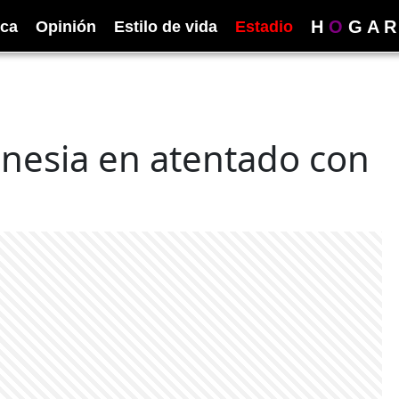
H
O
G
A
R
ica
Opinión
Estilo de vida
Estadio
nesia en atentado con