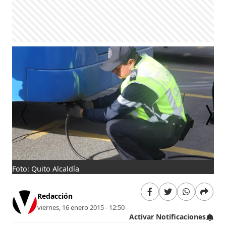
Foto: Quito Alcaldía
Fot
Redacción
viernes, 16 enero 2015 - 12:50
Activar Notificaciones