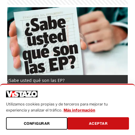
¿Sabe usted qué son las EP?
Redacción
jueves, 23 abril 2015 - 08:11
Utilizamos cookies propias y de terceros para mejorar tu
Activar Notificaciones
experiencia y analizar el tráfico.
Más información
CONFIGURAR
ACEPTAR
Únete a nuestro canal de WhatsApp