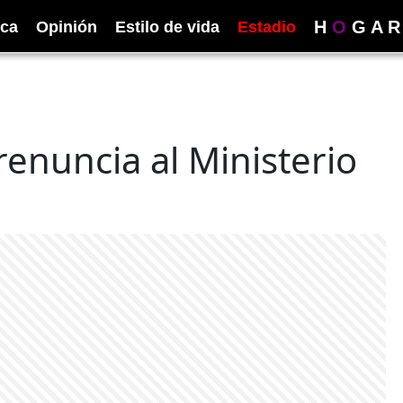
H
O
G
A
R
ica
Opinión
Estilo de vida
Estadio
enuncia al Ministerio