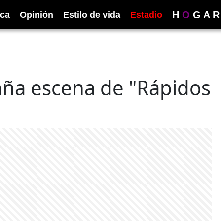
H
O
G
A
R
ica
Opinión
Estilo de vida
Estadio
raña escena de "Rápidos