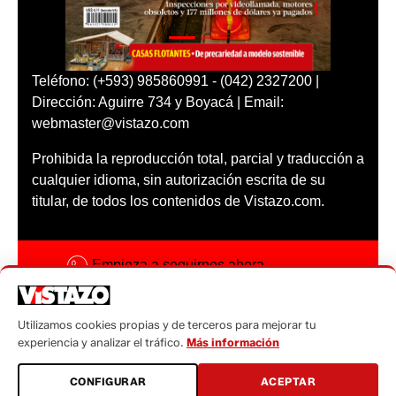
Teléfono: (+593) 985860991 - (042) 2327200 |
Dirección: Aguirre 734 y Boyacá | Email:
webmaster@vistazo.com
Prohibida la reproducción total, parcial y traducción a
cualquier idioma, sin autorización escrita de su
titular, de todos los contenidos de Vistazo.com.
Empieza a seguirnos ahora
Activar notificaciones
Utilizamos cookies propias y de terceros para mejorar tu
Código ética
experiencia y analizar el tráfico.
Más información
Sugerencias a:
CONFIGURAR
ACEPTAR
sugerencias@vistazo.com