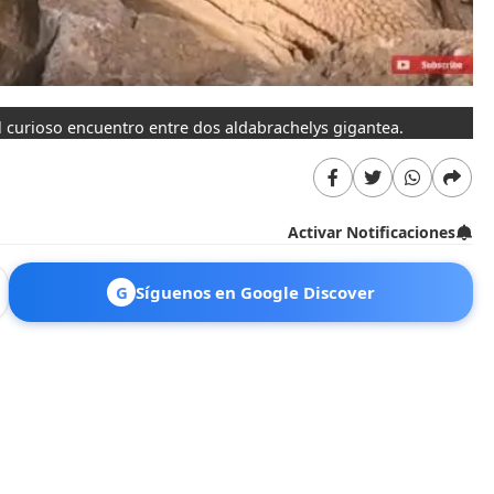
el curioso encuentro entre dos aldabrachelys gigantea.
Activar Notificaciones
G
Síguenos en Google Discover