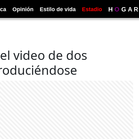
H
O
G
A
R
ica
Opinión
Estilo de vida
Estadio
 el video de dos
produciéndose