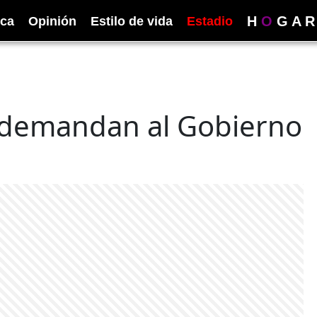
H
O
G
A
R
ica
Opinión
Estilo de vida
Estadio
a demandan al Gobierno