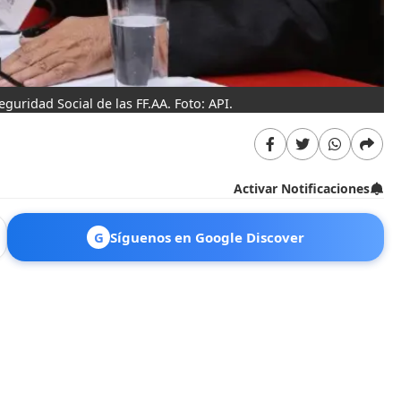
guridad Social de las FF.AA. Foto: API.
Activar Notificaciones
G
Síguenos en Google Discover