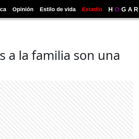
H
O
G
A
R
ica
Opinión
Estilo de vida
Estadio
s a la familia son una