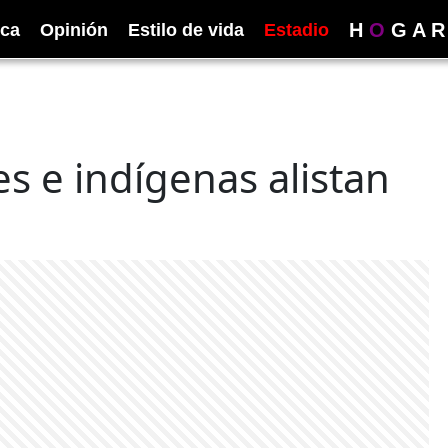
H
O
G
A
R
ica
Opinión
Estilo de vida
Estadio
s e indígenas alistan