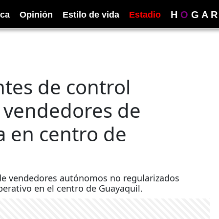
H
O
G
A
R
ica
Opinión
Estilo de vida
Estadio
tes de control
s vendedores de
a en centro de
 de vendedores autónomos no regularizados
rativo en el centro de Guayaquil.