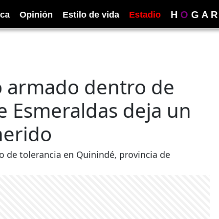
H
O
G
A
R
ica
Opinión
Estilo de vida
Estadio
o armado dentro de
de Esmeraldas deja un
herido
o de tolerancia en Quinindé, provincia de