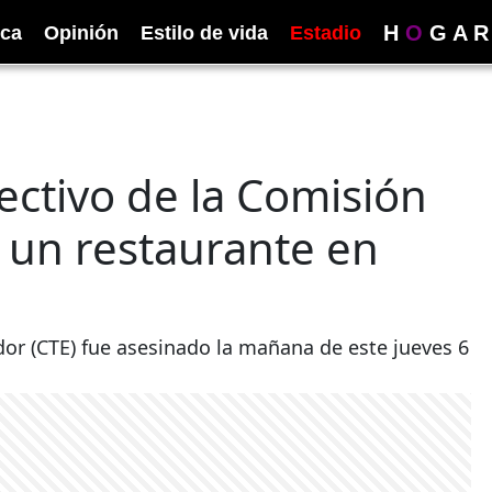
H
O
G
A
R
ica
Opinión
Estilo de vida
Estadio
rectivo de la Comisión
e un restaurante en
dor (CTE) fue asesinado la mañana de este jueves 6