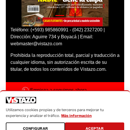
Teléfono: (+593) 985860991 - (042) 2327200 |
Dirección: Aguirre 734 y Boyacá | Email:
webmaster@vistazo.com
Prohibida la reproducción total, parcial y traducción a
cualquier idioma, sin autorización escrita de su
titular, de todos los contenidos de Vistazo.com.
Empieza a seguirnos ahora
Activar notificaciones
Utilizamos cookies propias y de terceros para mejorar tu
Código ética
experiencia y analizar el tráfico.
Más información
Sugerencias a:
CONFIGURAR
ACEPTAR
sugerencias@vistazo.com