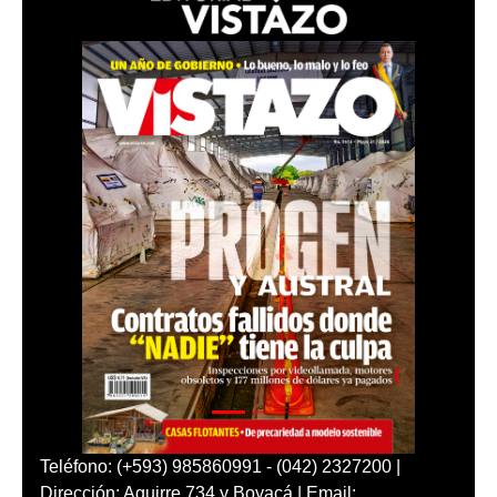
Teléfono: (+593) 985860991 - (042) 2327200 |
Dirección: Aguirre 734 y Boyacá | Email: