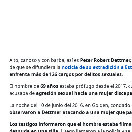
Alto, canoso y con barba, así es
Peter Robert Dettmer
de que se difundiera la
noticia de su extradición a E
enfrenta más de 126 cargos por delitos sexuales
.
El hombre de
69 años
estaba prófugo desde el 2017, cu
acusaba de
agresión sexual hacia una mujer discap
La noche del 10 de junio del 2016, en Golden, condado 
observaron a Dettmer atacando a una mujer que par
Los testigos informaron que el hombre estaba filma
desnuda en una silla.
Luego llamaron a la policía y se