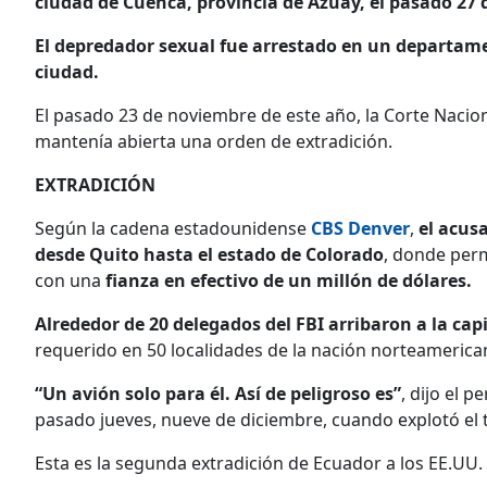
ciudad de Cuenca, provincia de Azuay, el pasado 27 d
El depredador sexual fue arrestado en un departame
ciudad.
El pasado 23 de noviembre de este año, la Corte Nacion
mantenía abierta una orden de extradición.
EXTRADICIÓN
Según la cadena estadounidense
CBS Denver
,
el acus
desde Quito hasta el estado de Colorado
, donde perm
con una
fianza en efectivo de un millón de dólares.
Alrededor de 20 delegados del FBI arribaron a la cap
requerido en 50 localidades de la nación norteamerica
“Un avión solo para él. Así de peligroso es”
, dijo el p
pasado jueves, nueve de diciembre, cuando explotó el
Esta es la segunda extradición de Ecuador a los EE.UU. 