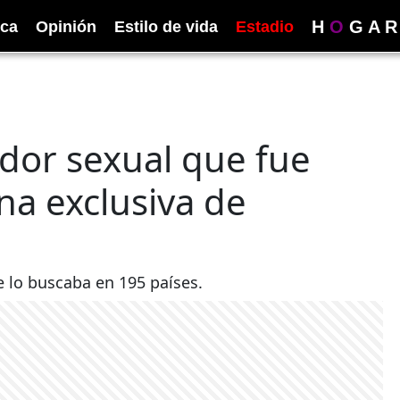
H
O
G
A
R
ica
Opinión
Estilo de vida
Estadio
dor sexual que fue
a exclusiva de
se lo buscaba en 195 países.