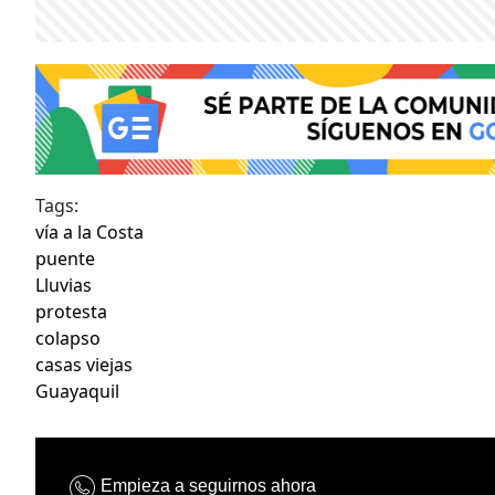
Tags:
vía a la Costa
puente
Lluvias
protesta
colapso
casas viejas
Guayaquil
Empieza a seguirnos ahora