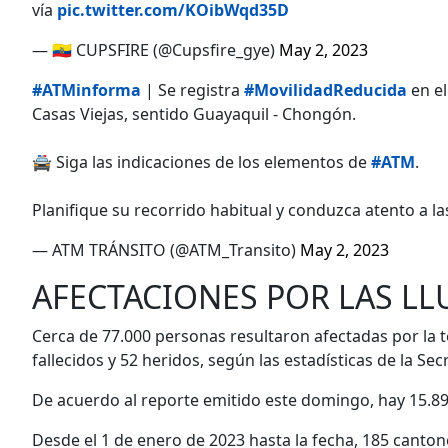
vía
pic.twitter.com/KOibWqd35D
— 🇪🇨 CUPSFIRE (@Cupsfire_gye)
May 2, 2023
#ATMinforma
| Se registra
#MovilidadReducida
en el
Casas Viejas, sentido Guayaquil - Chongón.
🚔 Siga las indicaciones de los elementos de
#ATM
.
Planifique su recorrido habitual y conduzca atento a la
— ATM TRÁNSITO (@ATM_Transito)
May 2, 2023
AFECTACIONES POR LAS LL
Cerca de 77.000 personas resultaron afectadas por la
fallecidos y 52 heridos, según las estadísticas de la Se
De acuerdo al reporte emitido este domingo, hay 15.89
Desde el 1 de enero de 2023 hasta la fecha, 185 canto