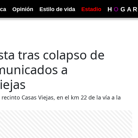
H
O
G
A
R
ica
Opinión
Estilo de vida
Estadio
sta tras colapso de
municados a
iejas
cinto Casas Viejas, en el km 22 de la vía a la