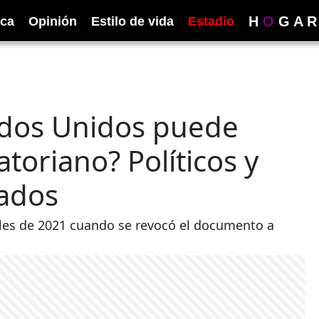
H
O
G
A
R
ica
Opinión
Estilo de vida
Estadio
ados Unidos puede
atoriano? Políticos y
gados
nales de 2021 cuando se revocó el documento a