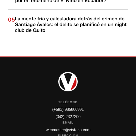
por el fenómeno de El Niño en Ecuador?
La mente fría y calculadora detrás del crimen de
05
Santiago Ávalos: el delito se planificó en un night
club de Quito
TELÉFONO
(+593) 985860991
(042) 2327200
EMAIL
webmaster@vistazo.com
DIRECCIÓN