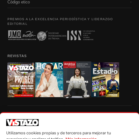
Código etico
›
PREMIOS A LA EXCELENCIA PERIODÍSTICA Y LIDERAZGO
EDITORIAL
REVISTAS
Prohibida la reproducción total, parcial y traducción a cualquier idioma, sin
autorización escrita de su titular, de todos los contenidos de Vistazo.com.
Utilizamos cookies propias y de terceros para mejorar tu