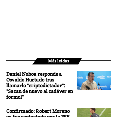
Más leídas
Daniel Noboa responde a
Osvaldo Hurtado tras
llamarlo "criptodictador":
"Sacan de nuevo al cadáver en
formol"
Confirmado: Robert Moreno
ya fue contactado por la FEF