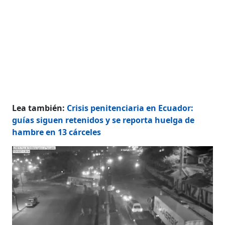
Lea también:
Crisis penitenciaria en Ecuador:
guías siguen retenidos y se reporta huelga de
hambre en 13 cárceles