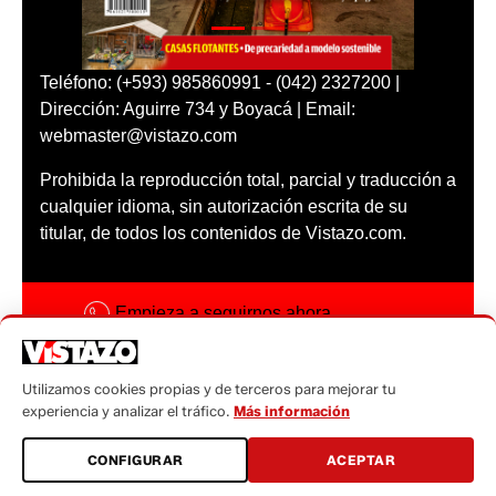
Teléfono: (+593) 985860991 - (042) 2327200 |
Dirección: Aguirre 734 y Boyacá | Email:
webmaster@vistazo.com
Prohibida la reproducción total, parcial y traducción a
cualquier idioma, sin autorización escrita de su
titular, de todos los contenidos de Vistazo.com.
Empieza a seguirnos ahora
Activar notificaciones
Utilizamos cookies propias y de terceros para mejorar tu
Código ética
experiencia y analizar el tráfico.
Más información
Sugerencias a:
CONFIGURAR
ACEPTAR
sugerencias@vistazo.com