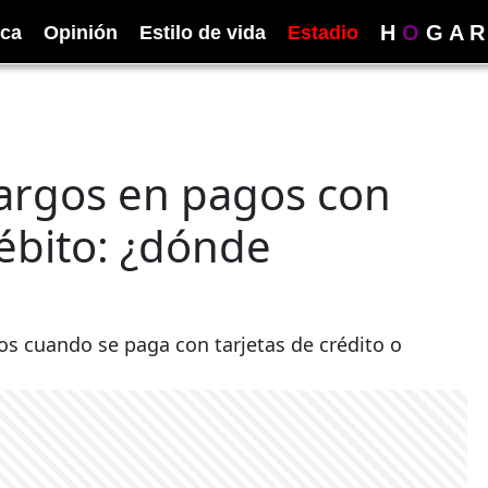
H
O
G
A
R
ica
Opinión
Estilo de vida
Estadio
cargos en pagos con
débito: ¿dónde
s cuando se paga con tarjetas de crédito o