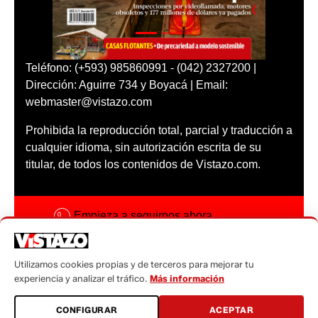
Teléfono: (+593) 985860991 - (042) 2327200 |
Dirección: Aguirre 734 y Boyacá | Email:
webmaster@vistazo.com
Prohibida la reproducción total, parcial y traducción a
cualquier idioma, sin autorización escrita de su
titular, de todos los contenidos de Vistazo.com.
Empieza a seguirnos ahora
Activar notificaciones
Utilizamos cookies propias y de terceros para mejorar tu
Código ética
experiencia y analizar el tráfico.
Más información
Sugerencias a:
CONFIGURAR
ACEPTAR
sugerencias@vistazo.com