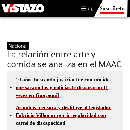
Suscríbete
Nacional
La relación entre arte y
comida se analiza en el MAAC
10 años buscando justicia: fue confundido
•
por sacapintas y policías le dispararon 11
veces en Guayaquil
Asamblea censura y destituye al legislador
•
Fabricio Villamar por irregularidad con
carné de discapacidad