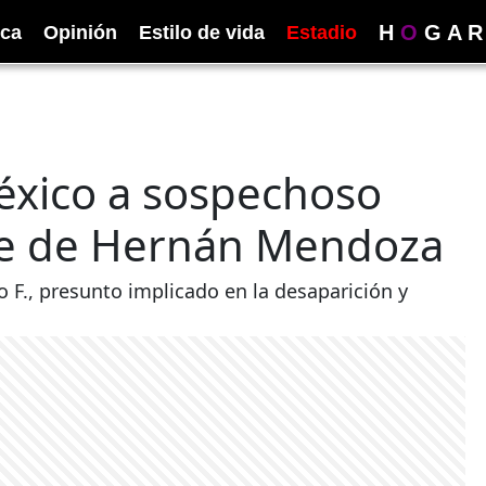
H
O
G
A
R
ica
Opinión
Estilo de vida
Estadio
éxico a sospechoso
te de Hernán Mendoza
o F., presunto implicado en la desaparición y