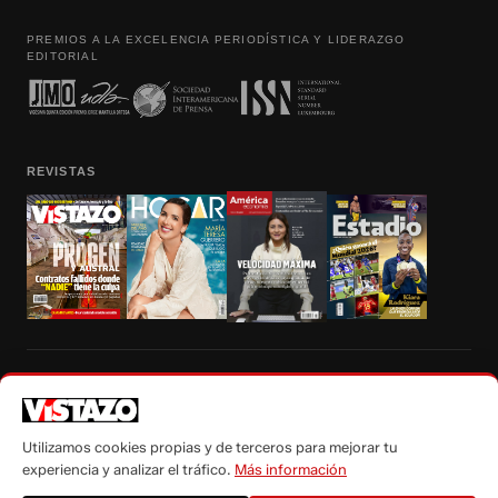
PREMIOS A LA EXCELENCIA PERIODÍSTICA Y LIDERAZGO
EDITORIAL
REVISTAS
Prohibida la reproducción total, parcial y traducción a cualquier idioma, sin
autorización escrita de su titular, de todos los contenidos de Vistazo.com.
Utilizamos cookies propias y de terceros para mejorar tu
experiencia y analizar el tráfico.
Más información