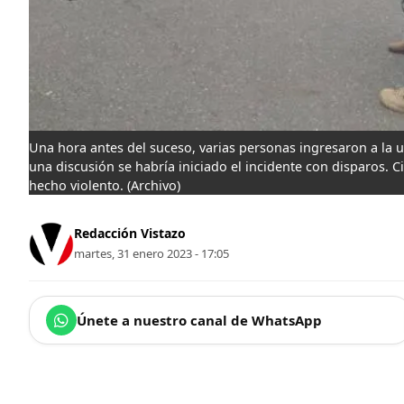
Una hora antes del suceso, varias personas ingresaron a la 
una discusión se habría iniciado el incidente con disparos. 
hecho violento.
(Archivo)
Redacción Vistazo
martes, 31 enero 2023 - 17:05
Únete a nuestro canal de WhatsApp