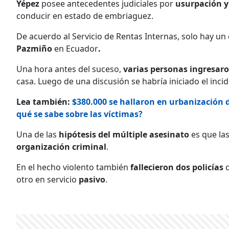
Yépez
posee antecedentes judiciales por
usurpación y
conducir en estado de embriaguez.
De acuerdo al Servicio de Rentas Internas, solo hay u
Pazmiño
en Ecuador
.
Una hora antes del suceso,
varias personas ingresaro
casa. Luego de una discusión se habría iniciado el inc
Lea también:
$380.000 se hallaron en urbanización 
qué se sabe sobre las víctimas?
Una de las
hipótesis del múltiple asesinato
es que la
organización criminal
.
En el hecho violento también
fallecieron dos policías
q
otro en servicio
pasivo
.