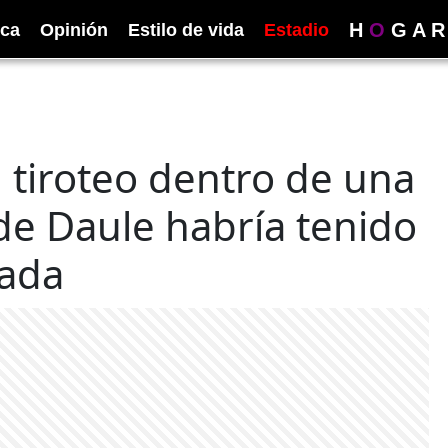
H
O
G
A
R
ica
Opinión
Estilo de vida
Estadio
tiroteo dentro de una
de Daule habría tenido
tada