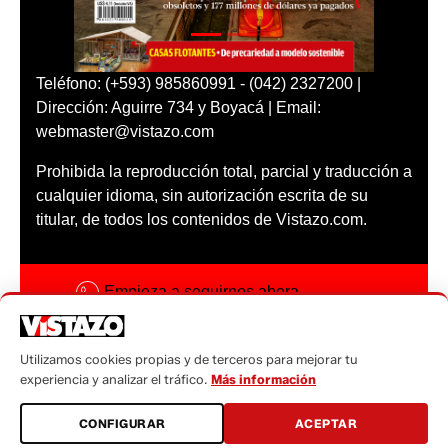
Teléfono: (+593) 985860991 - (042) 2327200 |
Dirección: Aguirre 734 y Boyacá | Email:
webmaster@vistazo.com
Prohibida la reproducción total, parcial y traducción a
cualquier idioma, sin autorización escrita de su
titular, de todos los contenidos de Vistazo.com.
Empieza a seguirnos ahora
Activar notificaciones
Utilizamos cookies propias y de terceros para mejorar tu
Código ética
experiencia y analizar el tráfico.
Más información
Sugerencias a:
CONFIGURAR
ACEPTAR
sugerencias@vistazo.com