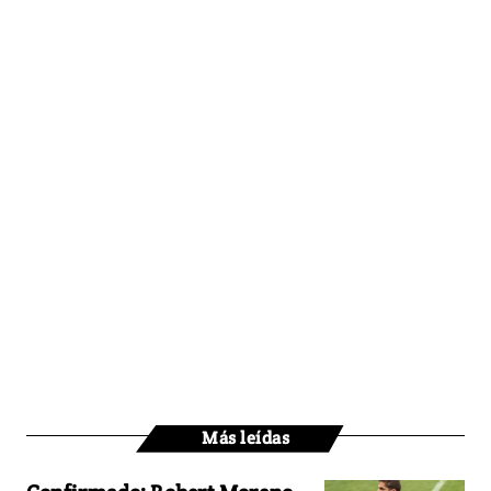
Más leídas