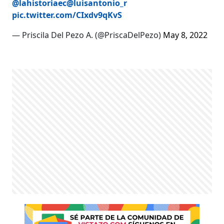
@lahistoriaec
@luisantonio_r
pic.twitter.com/CIxdv9qKvS
— Priscila Del Pezo A. (@PriscaDelPezo)
May 8, 2022