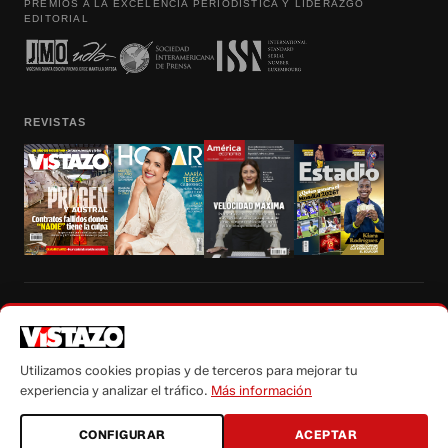
PREMIOS A LA EXCELENCIA PERIODÍSTICA Y LIDERAZGO
EDITORIAL
REVISTAS
Prohibida la reproducción total, parcial y traducción a cualquier idioma, sin
autorización escrita de su titular, de todos los contenidos de Vistazo.com.
Utilizamos cookies propias y de terceros para mejorar tu
experiencia y analizar el tráfico.
Más información
CONFIGURAR
ACEPTAR