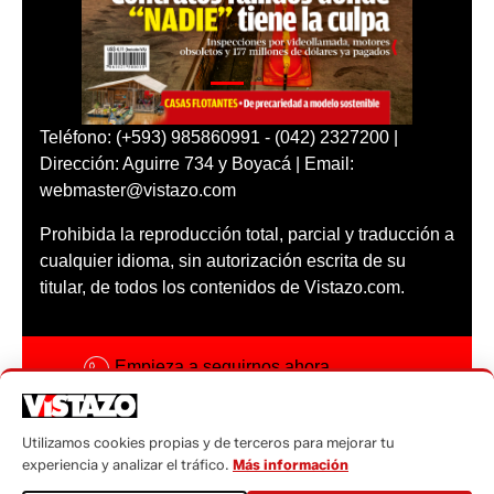
Teléfono: (+593) 985860991 - (042) 2327200 |
Dirección: Aguirre 734 y Boyacá | Email:
webmaster@vistazo.com
Prohibida la reproducción total, parcial y traducción a
cualquier idioma, sin autorización escrita de su
titular, de todos los contenidos de Vistazo.com.
Empieza a seguirnos ahora
Activar notificaciones
Utilizamos cookies propias y de terceros para mejorar tu
Código ética
experiencia y analizar el tráfico.
Más información
Sugerencias a: