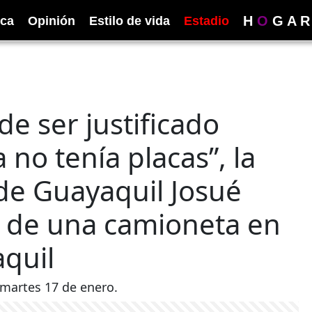
H
O
G
A
R
ica
Opinión
Estilo de vida
Estadio
e ser justificado
no tenía placas”, la
 de Guayaquil Josué
 de una camioneta en
aquil
 martes 17 de enero.