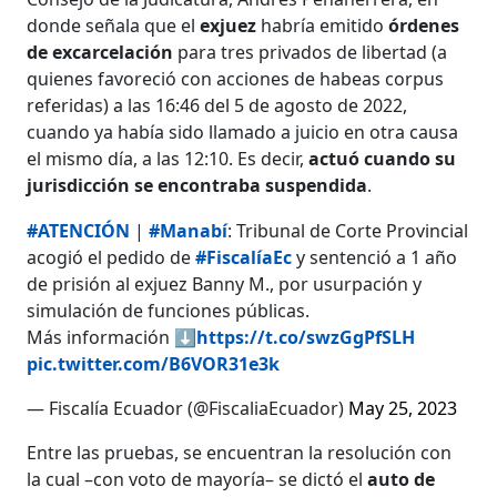
donde señala que el
exjuez
habría emitido
órdenes
de excarcelación
para tres privados de libertad (a
quienes favoreció con acciones de habeas corpus
referidas) a las 16:46 del 5 de agosto de 2022,
cuando ya había sido llamado a juicio en otra causa
el mismo día, a las 12:10. Es decir,
actuó cuando su
jurisdicción se encontraba suspendida
.
#ATENCIÓN
|
#Manabí
: Tribunal de Corte Provincial
acogió el pedido de
#FiscalíaEc
y sentenció a 1 año
de prisión al exjuez Banny M., por usurpación y
simulación de funciones públicas.
Más información ⬇️
https://t.co/swzGgPfSLH
pic.twitter.com/B6VOR31e3k
— Fiscalía Ecuador (@FiscaliaEcuador)
May 25, 2023
Entre las pruebas, se encuentran la resolución con
la cual –con voto de mayoría– se dictó el
auto de