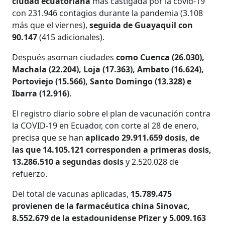
ciudad ecuatoriana
más castigada por la covid-19
con 231.946 contagios durante la pandemia (3.108
más que el viernes),
seguida de Guayaquil con
90.147
(415 adicionales).
Después asoman ciudades
como Cuenca (26.030),
Machala (22.204), Loja (17.363), Ambato (16.624),
Portoviejo (15.566), Santo Domingo (13.328) e
Ibarra (12.916)
.
El registro diario sobre el plan de vacunación contra
la COVID-19 en Ecuador, con corte al 28 de enero,
precisa que se han
aplicado 29.911.659 dosis, de
las que 14.105.121 corresponden a primeras dosis,
13.286.510 a segundas dosis
y 2.520.028 de
refuerzo.
Del total de vacunas aplicadas,
15.789.475
provienen de la farmacéutica china Sinovac,
8.552.679 de la estadounidense Pfizer y 5.009.163