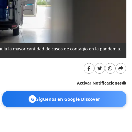
umula la mayor cantidad de casos de contagio en la pandemia.
Activar Notificaciones
G
Síguenos en Google Discover