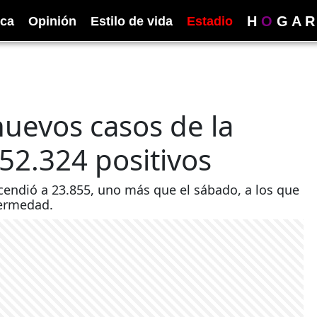
H
O
G
A
R
ica
Opinión
Estilo de vida
Estadio
nuevos casos de la
52.324 positivos
cendió a 23.855, uno más que el sábado, a los que
fermedad.