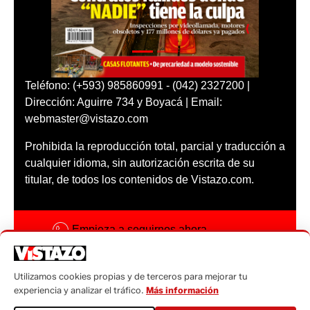
Teléfono: (+593) 985860991 - (042) 2327200 |
Dirección: Aguirre 734 y Boyacá | Email:
webmaster@vistazo.com
Prohibida la reproducción total, parcial y traducción a
cualquier idioma, sin autorización escrita de su
titular, de todos los contenidos de Vistazo.com.
Empieza a seguirnos ahora
Activar notificaciones
Utilizamos cookies propias y de terceros para mejorar tu
Código ética
experiencia y analizar el tráfico.
Más información
Sugerencias a: