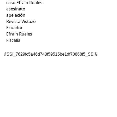
caso Efraín Ruales
asesinato
apelación
Revista Vistazo
Ecuador
Efrain Ruales
Fiscalía
§SSI_7629fc5a46d743f59515be1df70868f5_SSI§