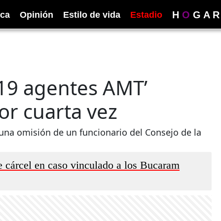
H
O
G
A
R
ica
Opinión
Estilo de vida
Estadio
19 agentes AMT’
or cuarta vez
 una omisión de un funcionario del Consejo de la
e cárcel en caso vinculado a los Bucaram