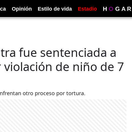
H
O
G
A
R
ica
Opinión
Estilo de vida
Estadio
tra fue sentenciada a
 violación de niño de 7
enfrentan otro proceso por tortura.