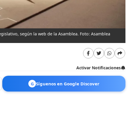
egislativo, según la web de la Asamblea. Foto: Asamblea
Activar Notificaciones
G
Síguenos en Google Discover