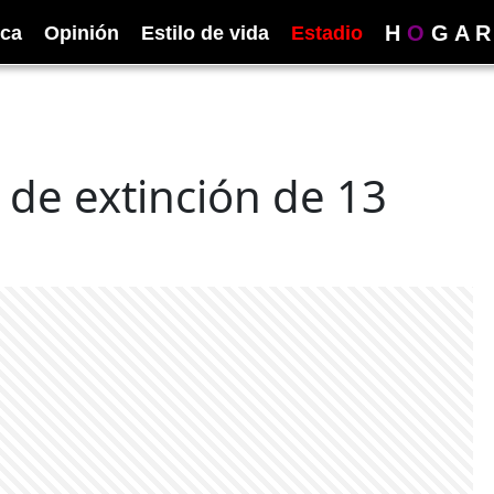
H
O
G
A
R
ica
Opinión
Estilo de vida
Estadio
de extinción de 13