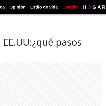
H
O
G
A
R
ica
Opinión
Estilo de vida
Estadio
ra EE.UU:¿qué pasos