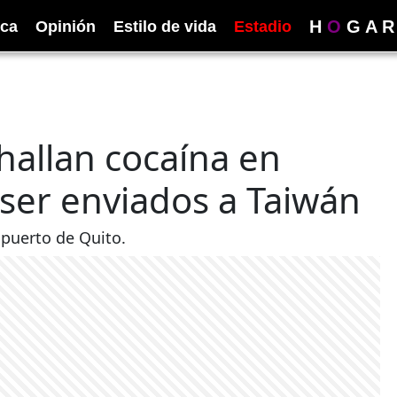
H
O
G
A
R
ica
Opinión
Estilo de vida
Estadio
hallan cocaína en
 ser enviados a Taiwán
opuerto de Quito.