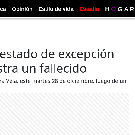
H
O
G
A
R
ica
Opinión
Estilo de vida
Estadio
 estado de excepción
stra un fallecido
ra Vela, este martes 28 de diciembre, luego de un