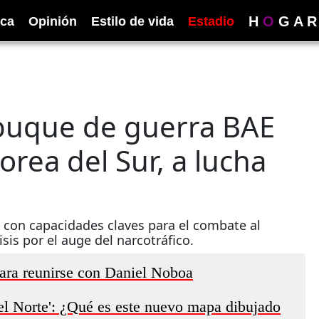
H
O
G
A
R
ica
Opinión
Estilo de vida
Estadio
 buque de guerra BAE
rea del Sur, a lucha
a con capacidades claves para el combate al
sis por el auge del narcotráfico.
para reunirse con Daniel Noboa
el Norte': ¿Qué es este nuevo mapa dibujado